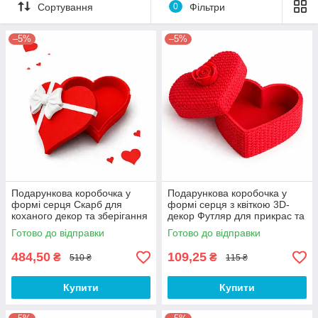
Сортування
0
Фільтри
–5%
–5%
Подарункова коробочка у
Подарункова коробочка у
формі серця Скарб для
формі серця з квіткою 3D-
коханого декор та зберігання
декор Футляр для прикрас та
сюрпризів
Готово до відправки
Готово до відправки
484,50
109,25
₴
₴
510 ₴
115 ₴
Купити
Купити