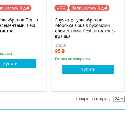
лишилось 3 дні
–5%
Залишилось 3 дні
урка-брелок Поні з
Гнучка фігурка-брелок
лементами, flexi
Морська зірка з рухомими
тистрес
елементами, flexi антистрес-
іграшка
100 ₴
95 ₴
дправки
Готово до відправки
Купити
Купити