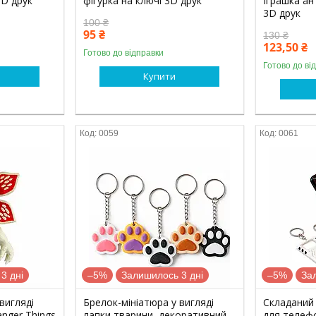
3D друк
фігурка на ключі 3D друк
Іграшка ан
3D друк
100 ₴
95 ₴
130 ₴
123,50 ₴
Готово до відправки
Готово до ві
Купити
0059
0061
3 дні
–5%
Залишилось 3 дні
–5%
За
вигляді
Брелок-мініатюра у вигляді
Складаний
nger Things
лапки тварини, декоративний
для телеф