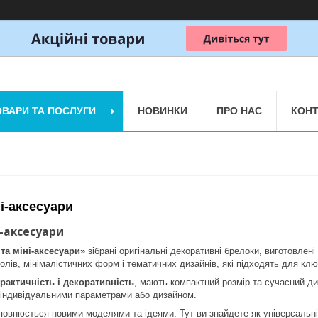
ОВАРИ ТА ПОСЛУГИ
НОВИНКИ
ПРО НАС
КОНТ
і-аксесуари
і-аксесуари
та міні-аксесуари»
зібрані оригінальні декоративні брелоки, виготовлен
олів, мінімалістичних форм і тематичних дизайнів, які підходять для клю
рактичність і декоративність
, мають компактний розмір та сучасний ди
індивідуальними параметрами або дизайном.
оповнюється новими моделями та ідеями. Тут ви знайдете як універсальні