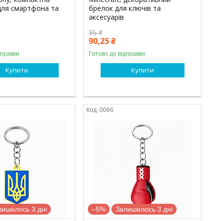
для смартфона та
брелок для ключів та
аксесуарів
95 ₴
90,25 ₴
дправки
Готово до відправки
Купити
Купити
0066
лишилось 3 дні
–5%
Залишилось 3 дні