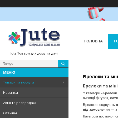
ГОЛОВНА
Т
Jute Товари для дому та дачі
Брелоки та мін
Товари та послуги
Брелоки та мін
Новинки
У категорії
«Брелоки 
вигляді фігурок, симв
Акції та розпродажі
Брелоки поєднують
п
під замовлення
— з 
Отзывы
Категорія постійно п