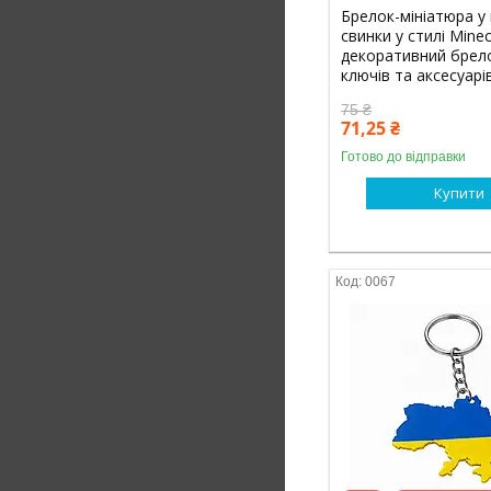
Брелок-мініатюра у 
свинки у стилі Minec
декоративний брел
ключів та аксесуарі
75 ₴
71,25 ₴
Готово до відправки
Купити
0067