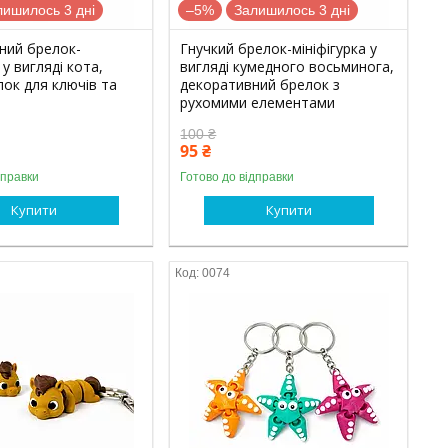
лишилось 3 дні
–5%
Залишилось 3 дні
ний брелок-
Гнучкий брелок-мініфігурка у
 у вигляді кота,
вигляді кумедного восьминога,
ок для ключів та
декоративний брелок з
рухомими елементами
100 ₴
95 ₴
дправки
Готово до відправки
Купити
Купити
0074