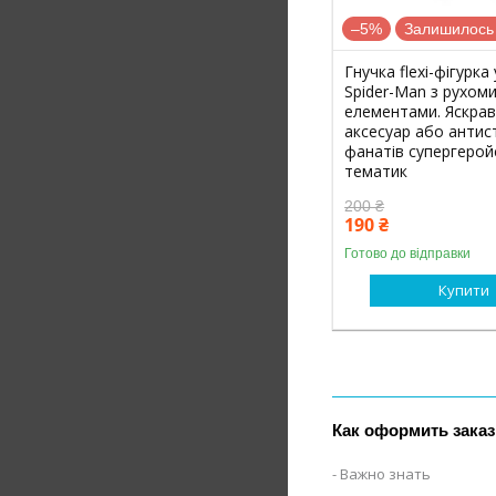
–5%
Залишилось 
Гнучка flexi-фігурка 
Spider-Man з рухом
елементами. Яскра
аксесуар або антис
фанатів супергерой
тематик
200 ₴
190 ₴
Готово до відправки
Купити
Как оформить заказ
Важно знать