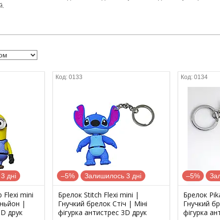
й.
0133
0134
3 дні
–5%
Залишилось 3 дні
–5%
За
Flexi mini
Брелок Stitch Flexi mini |
Брелок Pika
іньйон |
Гнучкий брелок Стіч | Міні
Гнучкий бр
3D друк
фігурка антистрес 3D друк
фігурка ан