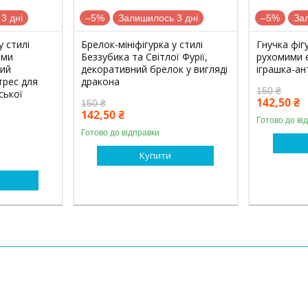
3 дні
–5%
Залишилось 3 дні
–5%
За
у стилі
Брелок-мініфігурка у стилі
Гнучка фіг
ими
Беззубика та Світлої Фурії,
рухомими е
вий
декоративний брелок у вигляді
іграшка-ан
трес для
дракона
150 ₴
ської
142,50 ₴
150 ₴
142,50 ₴
Готово до ві
Готово до відправки
Купити