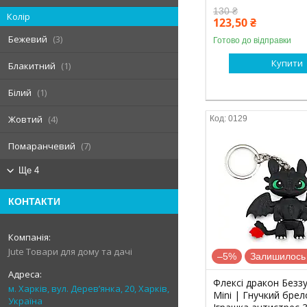
130 ₴
Колір
123,50 ₴
Бежевий
3
Готово до відправки
Купити
Блакитний
1
Білий
1
Жовтий
4
0129
Помаранчевий
7
Ще 4
КОНТАКТИ
Jute Товари для дому та дачі
–5%
Залишилось 
Флексі дракон Безз
м. Харків, вул. Дерев’янка, 20, Харків,
Mini | Гнучкий брел
Україна