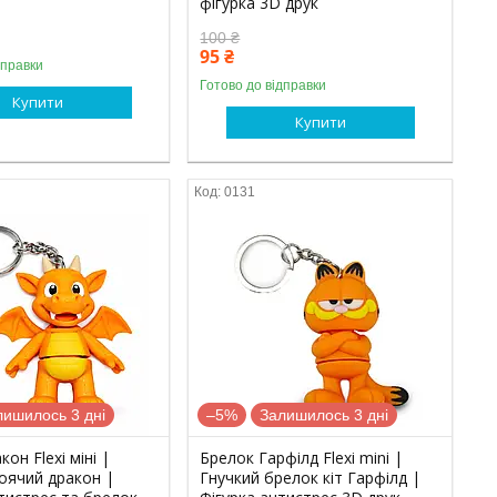
фігурка 3D друк
100 ₴
95 ₴
дправки
Готово до відправки
Купити
Купити
0131
лишилось 3 дні
–5%
Залишилось 3 дні
он Flexi міні |
Брелок Гарфілд Flexi mini |
оячий дракон |
Гнучкий брелок кіт Гарфілд |