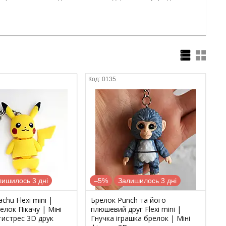
0135
лишилось 3 дні
–5%
Залишилось 3 дні
chu Flexi mini |
Брелок Punch та його
елок Пікачу | Міні
плюшевий друг Flexi mini |
тистрес 3D друк
Гнучка іграшка брелок | Міні