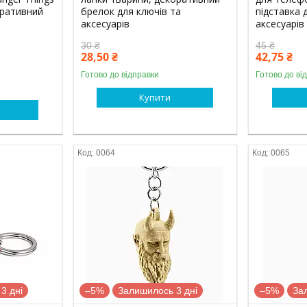
оративний
брелок для ключів та
підставка 
аксесуарів
аксесуарів
30 ₴
45 ₴
28,50 ₴
42,75 ₴
Готово до відправки
Готово до ві
Купити
0064
0065
3 дні
–5%
Залишилось 3 дні
–5%
За