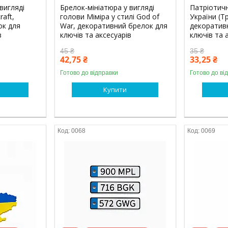
вигляді
Брелок-мініатюра у вигляді
Патріотичн
raft,
голови Міміра у стилі God of
України (Т
ок для
War, декоративний брелок для
декоратив
в
ключів та аксесуарів
ключів та 
45 ₴
35 ₴
42,75 ₴
33,25 ₴
Готово до відправки
Готово до ві
Купити
0068
0069