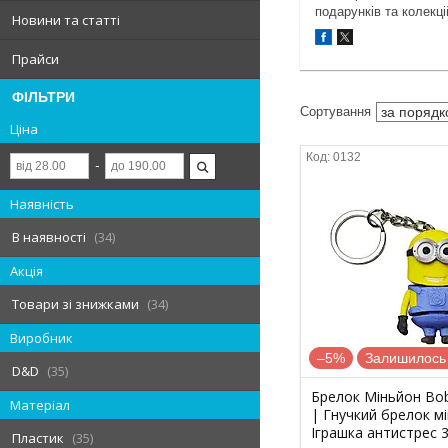
подарунків та колекці
Новини та статті
Прайси
ФІЛЬТРИ
Ціна
0132
Наявність
В наявності
34
Акція
Товари зі знижками
34
Виробник
–5%
Залишилось 
D&D
35
Брелок Міньйон Bob 
Матеріал
| Гнучкий брелок м
Іграшка антистрес 
Пластик
35