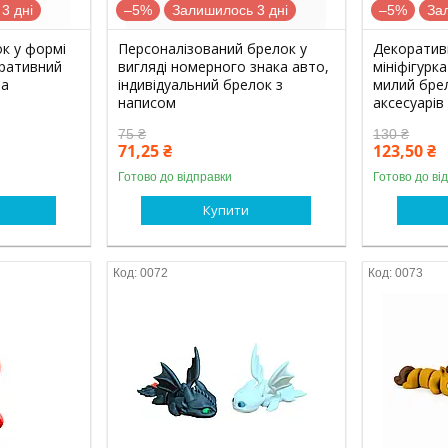
3 дні
–5%
Залишилось 3 дні
–5%
За
к у формі
Персоналізований брелок у
Декоратив
оративний
вигляді номерного знака авто,
мініфігурка
та
індивідуальний брелок з
милий брел
написом
аксесуарів
75 ₴
130 ₴
71,25 ₴
123,50 ₴
Готово до відправки
Готово до ві
Купити
0072
0073