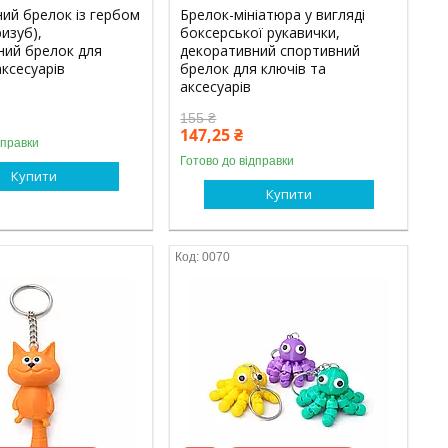
ий брелок із гербом
Брелок-мініатюра у вигляді
ризуб),
боксерської рукавички,
ний брелок для
декоративний спортивний
аксесуарів
брелок для ключів та
аксесуарів
155 ₴
147,25 ₴
дправки
Готово до відправки
Купити
Купити
0070