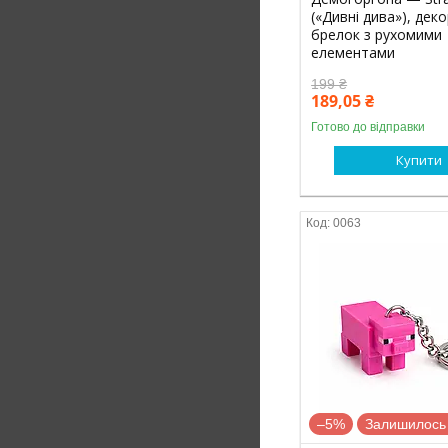
(«Дивні дива»), дек
брелок з рухомими
елементами
199 ₴
189,05 ₴
Готово до відправки
Купити
0063
–5%
Залишилось 