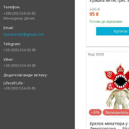
Іграшка антистрес 
100 ₴
+380 (93) 534-03-85
95 ₴
Менеджер Денис
Готово до відправки
Купити
Djonkers82@gmail.com
+38 (093)-534-03-85
0058
+38 (093)-534-03-85
Lifecell Life
+38 (093) 534-03-85
–5%
Залишилось 
Брелок-мініатюра у 
Демогоргона — Stra