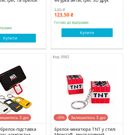
тистрес та брелок
Фігурка антистрес 3D друк
130 ₴
123,50 ₴
Готово до відправки
дправки
Купити
Купити
0062
лишилось 3 дні
–5%
Залишилось 3 дні
 брелок-підставка
Брелок-мініатюра TNT у стилі
ону, компактна
Minecraft, декоративний