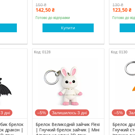
150 ₴
130 ₴
142,50 ₴
123,50 ₴
Готово до відправки
Готово до ві
Купити
0128
0130
3 дні
–5%
Залишилось 3 дні
–5%
За
убик брелок
Брелок Великодній зайчик Flexi
Брелок драк
ок дракон |
| Гнучкий брелок зайчик | Міні
Гнучкий ст