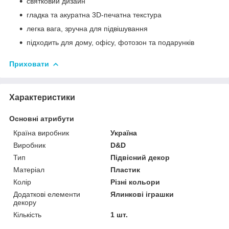
святковий дизайн
гладка та акуратна 3D-печатна текстура
легка вага, зручна для підвішування
підходить для дому, офісу, фотозон та подарунків
Приховати
Характеристики
Основні атрибути
Країна виробник
Україна
Виробник
D&D
Тип
Підвісний декор
Матеріал
Пластик
Колір
Різні кольори
Додаткові елементи
Ялинкові іграшки
декору
Кількість
1 шт.