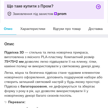
Що таке купити з Пром?
Замовлення під захистом
Опис
Характеристики
Відгуки про товар
Доставка
Опис
Підвіска 3D
— стильна та легка новорічна прикраса,
виготовлена з якісного PLA-пластику. Компактний розмір
75×75×2 мм
дозволяє легко підвішувати її на ялинку, гілки,
камінні полиці чи використовувати у святковому декорі дому.
Легка, міцна та безпечна підвіска стане чудовим елементом
новорічного оформлення, доповнить подарункові набори або
створить затишний святковий настрій у будь-якому просторі.
Підвіска є
багаторазовою
, не деформується та зберігає
форму з року в рік, що дозволяє використовувати її у
новорічному декорі багато сезонів поспіль.
✨
Переваги: