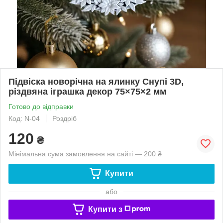
Підвіска новорічна на ялинку Снупі 3D,
різдвяна іграшка декор 75×75×2 мм
Готово до відправки
Код: N-04
Роздріб
120
₴
Мінімальна сума замовлення на сайті — 200 ₴
Купити
або
Купити з