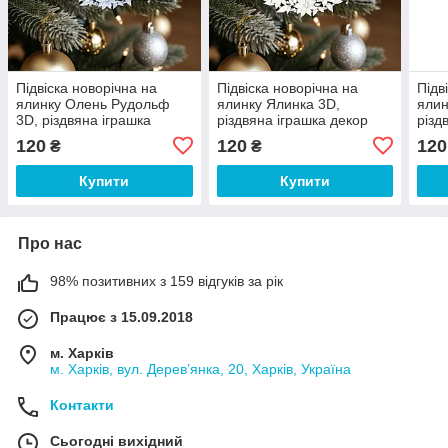
Підвіска новорічна на
Підвіска новорічна на
Підв
ялинку Олень Рудольф
ялинку Ялинка 3D,
ялин
3D, різдвяна іграшка
різдвяна іграшка декор
різд
декор 75×75×2 мм
75×75×2 мм
75×
120
120
120
₴
₴
Купити
Купити
Про нас
98% позитивних з 159 відгуків за рік
Працює з 15.09.2018
м. Харків
м. Харків, вул. Дерев’янка, 20, Харків, Україна
Контакти
Сьогодні вихідний