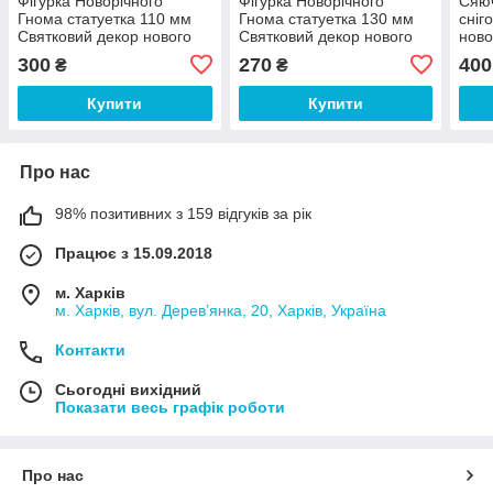
Фігурка Новорічного
Фігурка Новорічного
Сяюч
Гнома статуетка 110 мм
Гнома статуетка 130 мм
сніг
Святковий декор нового
Святковий декор нового
ново
року
року
стат
300
270
400
₴
₴
свят
Купити
Купити
Про нас
98% позитивних з 159 відгуків за рік
Працює з 15.09.2018
м. Харків
м. Харків, вул. Дерев’янка, 20, Харків, Україна
Контакти
Сьогодні вихідний
Показати весь графік роботи
Про нас