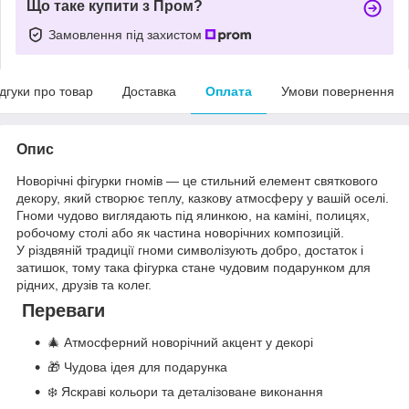
Що таке купити з Пром?
Замовлення під захистом
ідгуки про товар
Доставка
Оплата
Умови повернення
Опис
Новорічні фігурки гномів — це стильний елемент святкового
декору, який створює теплу, казкову атмосферу у вашій оселі.
Гноми чудово виглядають під ялинкою, на каміні, полицях,
робочому столі або як частина новорічних композицій.
У різдвяній традиції гноми символізують добро, достаток і
затишок, тому така фігурка стане чудовим подарунком для
рідних, друзів та колег.
Переваги
🎄 Атмосферний новорічний акцент у декорі
🎁 Чудова ідея для подарунка
❄️ Яскраві кольори та деталізоване виконання