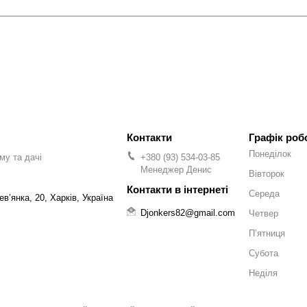
Графік роб
Понеділок
му та дачі
+380 (93) 534-03-85
Менеджер Денис
Вівторок
Середа
ев’янка, 20, Харків, Україна
Djonkers82@gmail.com
Четвер
Пʼятниця
Субота
Неділя