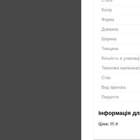
Стать
Колір
Форма
Довжина
Ширина
Товщина
Кількість в упаковці
Тематика малюнка/
Стан
Вид брелока
Покриття
Інформація дл
Ціна:
95 ₴