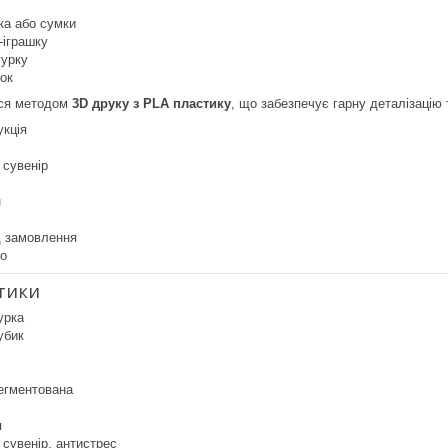
ка або сумки
-іграшку
гурку
нок
ься методом
3D друку з PLA пластику
, що забезпечує гарну деталізацію т
укція
 сувенір
н
д замовлення
о
тики
гурка
убик
сегментована
я
 сувенір, антистрес