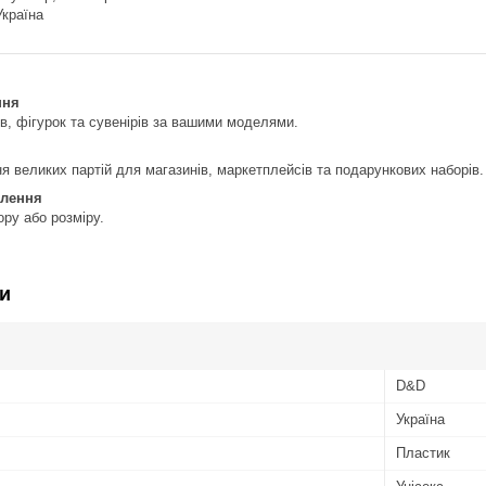
Україна
ння
в, фігурок та сувенірів за вашими моделями.
 великих партій для магазинів, маркетплейсів та подарункових наборів.
влення
ру або розміру.
и
D&D
Україна
Пластик