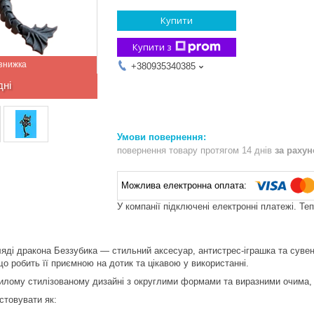
Купити
Купити з
+380935340385
дні
повернення товару протягом 14 днів
за раху
У компанії підключені електронні платежі. Те
яді дракона Беззубика — стильний аксесуар, антистрес-іграшка та сувені
що робить її приємною на дотик та цікавою у використанні.
лому стилізованому дизайні з округлими формами та виразними очима, 
стовувати як: