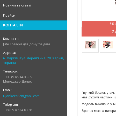
Новини та статті
Прайси
–5%
КОНТАКТИ
2 
Jute Товари для дому та дачі
м. Харків, вул. Дерев’янка, 20, Харків,
Україна
+380 (93) 534-03-85
Менеджер Денис
Гнучкий брелок у вигл
Djonkers82@gmail.com
має рухомі частини, 
Модель виконана у ми
+38 (093)-534-03-85
Брелок можна викори