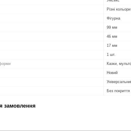
Унісекс
Різні кольори
Фігурна
99 мм
46 мм
17 мм
1 шт.
форми
Казки, мульт
Новий
Універсальни
Без покриття
я замовлення