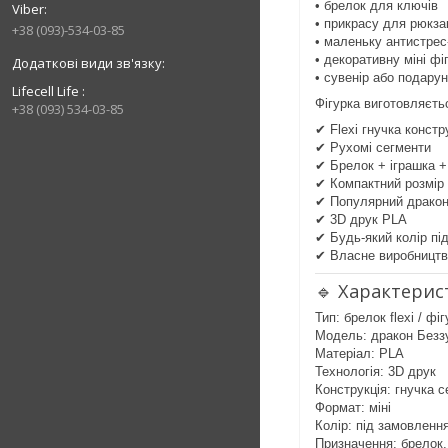
• брелок для ключів
• прикрасу для рюкза
+38 (093)-534-03-85
• маленьку антистрес
• декоративну міні фі
• сувенір або подару
Lifecell Life
Фігурка виготовляєт
+38 (093) 534-03-85
✔ Flexi гнучка констр
✔ Рухомі сегменти
✔ Брелок + іграшка +
✔ Компактний розмір
✔ Популярний драко
✔ 3D друк PLA
✔ Будь-який колір пі
✔ Власне виробництв
🔹 Характерис
Тип: брелок flexi / фі
Модель: дракон Безз
Матеріал: PLA
Технологія: 3D друк
Конструкція: гнучка 
Формат: міні
Колір: під замовленн
Призначення: брелок,