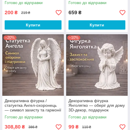
для дому 100мм
Готово до відправки
Готово до відправки
200
659
₴
₴
219 ₴
Купити
Купити
–20%
–10%
Декоративна фігурка /
Декоративна фігурка
статуетка Ангел-охоронець
Янголятко — оберіг для дому
— символ захисту та гармонії
3D-декор, подарунок
для дому 150мм
Готово до відправки
Готово до відправки
308,80
99
₴
₴
386 ₴
110 ₴