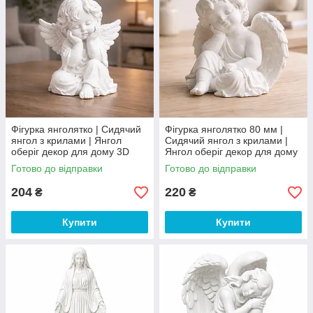
Фігурка янголятко | Сидячий
Фігурка янголятко 80 мм |
янгол з крилами | Янгол
Сидячий янгол з крилами |
оберіг декор для дому 3D
Янгол оберіг декор для дому
друк пластик
3D друк
Готово до відправки
Готово до відправки
204
220
₴
₴
Купити
Купити