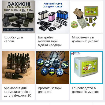
Коробки для
Батарейні,
Мікрозелень в
набоїв
акумуляторні
домашніх умовах
відсіки холдери
Аромаолія для
Ароматизатори
Грибоводство в
ароматизаторів в
для авто
домашніх умовах
авто у флаконі 10
мл