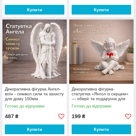
Купити
Купити
Декоративна фігурка Ангел-
Декоративна фігурка-
воїн - символ сили та захисту
статуетка «Янгол із серцем»
для дому 150мм
— оберіг та подарунок для
дому, 50×80 мм
Готово до відправки
Готово до відправки
487
199
₴
₴
Купити
Купити