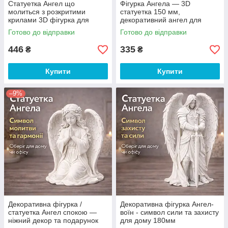
Статуетка Ангел що
Фігурка Ангела — 3D
молиться з розкритими
статуетка 150 мм,
крилами 3D фігурка для
декоративний ангел для
декору та оберіг для дому
дому та інтерʼєру
Готово до відправки
Готово до відправки
446
335
₴
₴
Купити
Купити
–9%
Декоративна фігурка /
Декоративна фігурка Ангел-
статуетка Ангел спокою —
воїн - символ сили та захисту
ніжний декор та подарунок
для дому 180мм