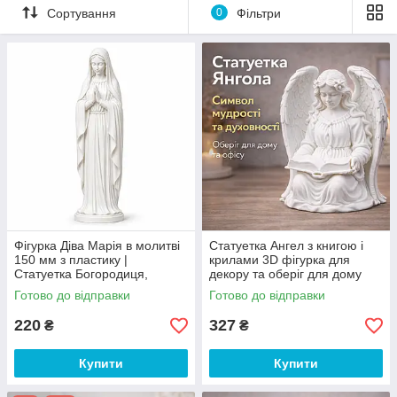
Сортування
0
Фільтри
Фігурка Діва Марія в молитві
Статуетка Ангел з книгою і
150 мм з пластику |
крилами 3D фігурка для
Статуетка Богородиця,
декору та оберіг для дому
християнський декор
100мм
Готово до відправки
Готово до відправки
220
327
₴
₴
Купити
Купити