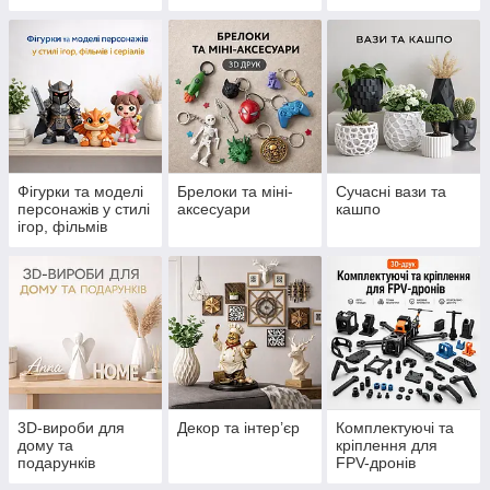
Фігурки та моделі
Брелоки та міні-
Сучасні вази та
персонажів у стилі
аксесуари
кашпо
ігор, фільмів
мультфільмів і
серіалів
3D-вироби для
Декор та інтер’єр
Комплектуючі та
дому та
кріплення для
подарунків
FPV-дронів