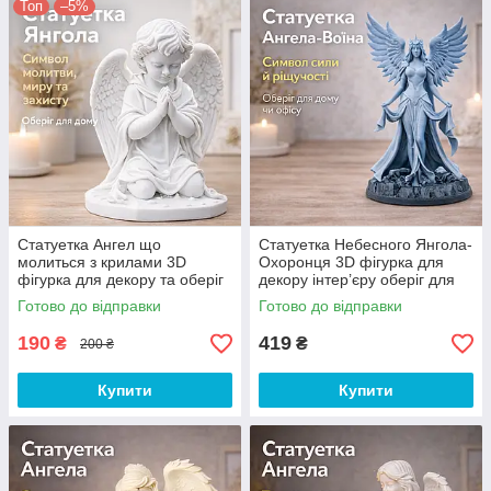
Топ
–5%
Статуетка Ангел що
Статуетка Небесного Янгола-
молиться з крилами 3D
Охоронця 3D фігурка для
фігурка для декору та оберіг
декору інтер’єру оберіг для
для дому
дому
Готово до відправки
Готово до відправки
190
419
₴
₴
200 ₴
Купити
Купити