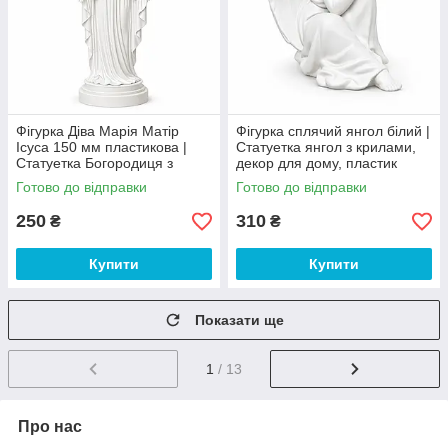
Фігурка Діва Марія Матір
Фігурка сплячий янгол білий |
Ісуса 150 мм пластикова |
Статуетка янгол з крилами,
Статуетка Богородиця з
декор для дому, пластик
немовлям, християнський
Готово до відправки
Готово до відправки
декор
250
310
₴
₴
Купити
Купити
Показати ще
1
/ 13
Про нас