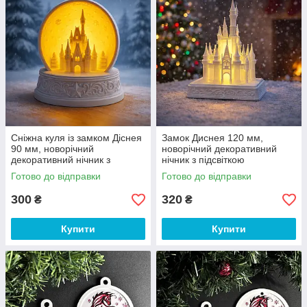
Сніжна куля із замком Діснея
Замок Диснея 120 мм,
90 мм, новорічний
новорічний декоративний
декоративний нічник з
нічник з підсвіткою
підсвіткою
Готово до відправки
Готово до відправки
300
320
₴
₴
Купити
Купити