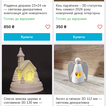
Різдвяна діорама 23×24 см
Кінь підсвічник – 3D статуетка
— святкова декоративна
Кінь символ 2026 року
композиція для новорічного
новорічний декор інтер’єрна
декору
прикраса 150 мм
Готово до відправки
Готово до відправки
850
350
₴
₴
Купити
Купити
Сяюча зимова церква зі
Ангел зі свічкою 3D 112 мм —
сніговиком 3D 130 мм —
світлова декоративна