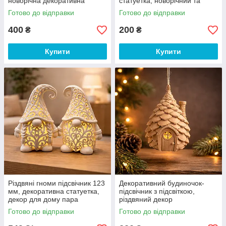
новорічна декоративна
статуетка, новорічний та
статуетка з підсвіткою,
різдвяний декор для дому
Готово до відправки
Готово до відправки
святковий декор для дому
400
200
₴
₴
Купити
Купити
Різдвяні гноми підсвічник 123
Декоративний будиночок-
мм, декоративна статуетка,
підсвічник з підсвіткою,
декор для дому пара
різдвяний декор
Готово до відправки
Готово до відправки