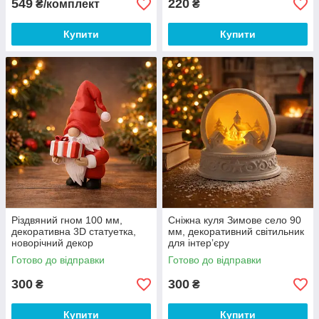
549
220
₴/комплект
₴
Купити
Купити
Різдвяний гном 100 мм,
Сніжна куля Зимове село 90
декоративна 3D статуетка,
мм, декоративний світильник
новорічний декор
для інтерʼєру
Готово до відправки
Готово до відправки
300
300
₴
₴
Купити
Купити