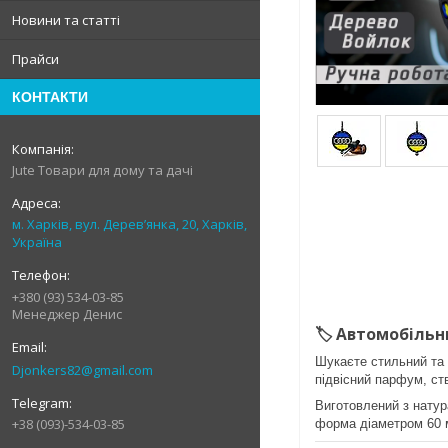
Новини та статті
Прайси
КОНТАКТИ
Jute Товари для дому та дачі
м. Харків, вул. Дерев’янка, 20, Харків,
Україна
+380 (93) 534-03-85
Менеджер Денис
🏷️
Автомобільн
Шукаєте стильний та 
Djonkers82@gmail.com
підвісний парфум, ст
Виготовлений з натур
+38 (093)-534-03-85
форма діаметром 60 м