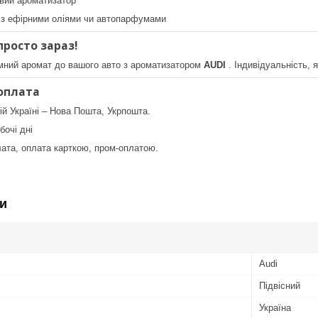
вий ароматизатор
з ефірними оліями чи автопарфумами
росто зараз!
ємний аромат до вашого авто з ароматизатором
AUDI
. Індивідуальність, я
оплата
ій Україні – Нова Пошта, Укрпошта.
бочі дні
ата, оплата карткою, пром-оплатою.
и
Audi
Підвісний
Україна