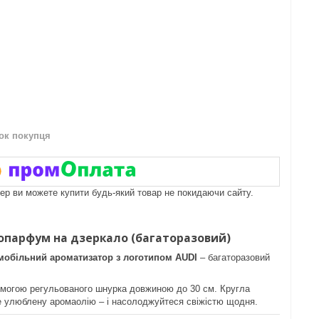
нок покупця
пер ви можете купити будь-який товар не покидаючи сайту.
топарфум на дзеркало (багаторазовий)
мобільний ароматизатор з логотипом
AUDI
– багаторазовий
помогою регульованого шнурка довжиною до 30 см. Кругла
е улюблену аромаолію – і насолоджуйтеся свіжістю щодня.