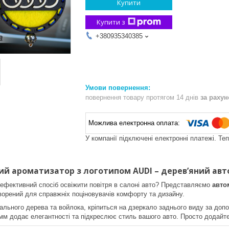
Купити
Купити з
+380935340385
повернення товару протягом 14 днів
за раху
У компанії підключені електронні платежі. Те
ий ароматизатор з логотипом
AUDI
– дерев’яний ав
ефективний спосіб освіжити повітря в салоні авто? Представляємо
авто
ворений для справжніх поціновувачів комфорту та дизайну.
ального дерева та войлока, кріпиться на дзеркало заднього виду за до
м додає елегантності та підкреслює стиль вашого авто. Просто додайт