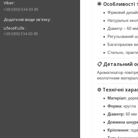
🌟
Особливості 
+38 (093)-534-03-85
Фірмовий дизай
Натуральні екол
Lifecell Life
Діаметр – 60 мм
+38 (093) 534-03-85
Регульований шн
Багаторазове в
Стильно, практи
📋
Детальний о
Ароматизатор повітр
екологічним матеріал
⚙️
Технічні хар
Матеріал:
дерев
Форма:
кругла
Діаметр:
60 мм
Довжина шнурк
Кріплення:
підв