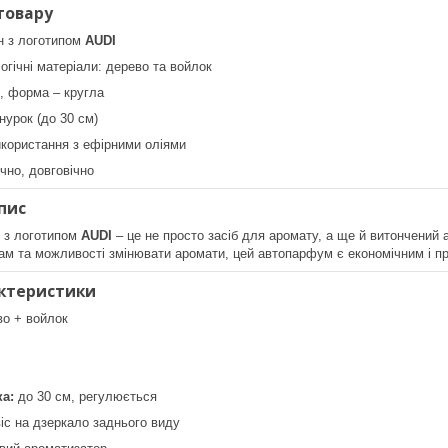
товару
н з логотипом
AUDI
огічні матеріали: дерево та войлок
, форма – кругла
урок (до 30 см)
икористання з ефірними оліями
чно, довговічно
пис
я з логотипом
AUDI
– це не просто засіб для аромату, а ще й витончений
ам та можливості змінювати аромати, цей автопарфум є економічним і 
актеристики
о + войлок
а:
до 30 см, регулюється
іс на дзеркало заднього виду