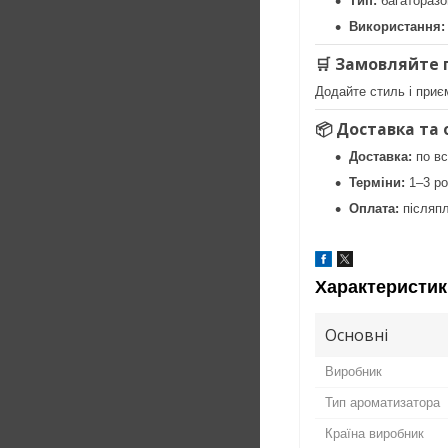
Тип:
багаторазо
Використання:
🛒
Замовляйте п
Додайте стиль і при
📦
Доставка та 
Доставка:
по вс
Терміни:
1–3 ро
Оплата:
післяпл
Характеристик
Основні
Виробник
Тип ароматизатора
Країна виробник