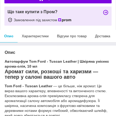
Що таке купити з Пром?
Замовлення під захистом
Опис
Характеристики
Відгуки про товар
Доставка
Опис
Автопарфум Tom Ford - Tuscan Leather | Шкіряна унісекс
арома-олія, 10 мл
Аромат сили, розкоші та харизми —
тепер у салоні вашого авто
Tom Ford - Tuscan Leather
— це більше, ніж аромат. Це
вираз вашого характеру, впевненості та витонченого стилю.
Ексклюзивна арома-олія преміумкласу створена для
ароматизації салону автомобіля або аромадифузора. Її
шкіряна, насичена композиція з фруктово-квітковими та
деревними нотами формує глибокий, обволікаючий шлейф,
який довго зберігається в повітрі.