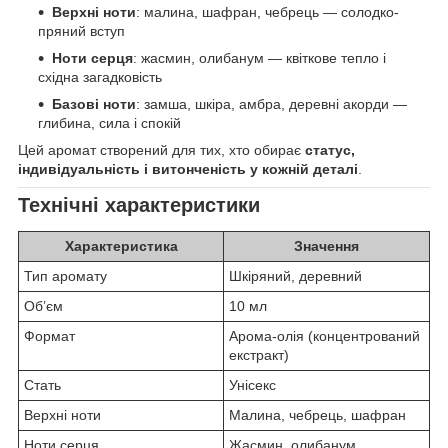
Верхні ноти
: малина, шафран, чебрець — солодко-
пряний вступ
Ноти серця
: жасмин, олибанум — квіткове тепло і
східна загадковість
Базові ноти
: замша, шкіра, амбра, деревні акорди —
глибина, сила і спокій
Цей аромат створений для тих, хто обирає
статус,
індивідуальність і витонченість у кожній деталі
.
Технічні характеристики
Характеристика
Значення
Тип аромату
Шкіряний, деревний
Обʼєм
10 мл
Формат
Арома-олія (концентрований
екстракт)
Стать
Унісекс
Верхні ноти
Малина, чебрець, шафран
Ноти серця
Жасмин, олибанум