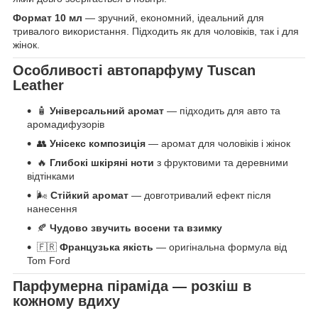
Формат 10 мл
— зручний, економний, ідеальний для
тривалого використання. Підходить як для чоловіків, так і для
жінок.
Особливості автопарфуму Tuscan
Leather
🧴
Універсальний аромат
— підходить для авто та
аромадифузорів
👥
Унісекс композиція
— аромат для чоловіків і жінок
🔥
Глибокі шкіряні ноти
з фруктовими та деревними
відтінками
🌬
Стійкий аромат
— довготривалий ефект після
нанесення
🍂
Чудово звучить восени та взимку
🇫🇷
Французька якість
— оригінальна формула від
Tom Ford
Парфумерна піраміда — розкіш в
кожному вдиху