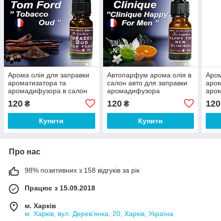
Арома олія для заправки
Автопарфум арома олія в
Аром
ароматизатора та
салон авто для заправки
аром
аромадифузора в салон
аромадифузора
аром
авто, пахучки в машину,
ароматизатора пахучки в
авто
120
120
120
₴
₴
авто парфуми 10 мл
машину авто парфуми 10
авто
мл
Купити
Купити
Про нас
98% позитивних з 158 відгуків за рік
Працює з 15.09.2018
м. Харків
м. Харків, вул. Дерев’янка, 20, Харків, Україна